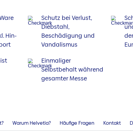
 Ware
Schutz bei Verlust,
Sc
Diebstahl,
un
. Hin-
Beschädigung und
de
port
Vandalismus
Eu
ist
Einmaliger
Selbstbehalt während
gesamter Messe
t?
Warum Helvetia?
Häufige Fragen
Kontakt
D