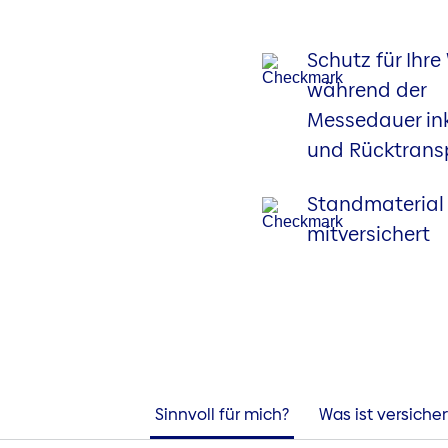
Schutz für Ihre
während der
Messedauer inkl
und Rücktrans
Standmaterial 
mitversichert
Sinnvoll für mich?
Was ist versicher