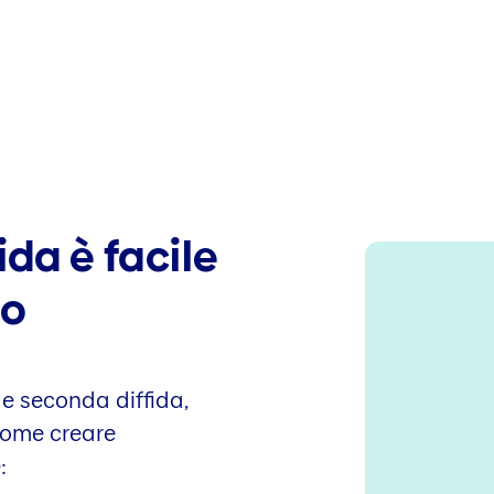
ida è facile
lo
 e seconda diffida,
 Come creare
: