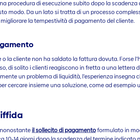
e una procedura di esecuzione subito dopo la scadenza 
sto modo. Da un lato si tratta di un processo comples
a migliorare la tempestività di pagamento del cliente.
 pagamento
ente o la cliente non ha saldato la fattura dovuta. Fors
, di solito i clienti reagiscono in fretta a una lettera
vamente un problema di liquidità, l’esperienza insegna ch
e per cercare insieme una soluzione, come ad esempio
iffida
o nonostante
il sollecito di pagamento
formulato in mod
circa 10-14 giorni dopo la scadenza del termine indicato