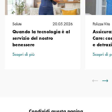
Salute
20.05.2026
Polizze Vita
Quando la tecnologia è al
Assicura
servizio del nostro
Care: co
benessere
e detraz
Scopri di più
Scopri di p
Condividi questa pagina