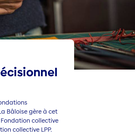
décisionnel
fondations
La Bâloise gère à cet
e Fondation collective
on collective LPP.