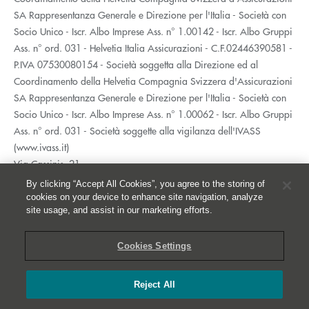
SA Rappresentanza Generale e Direzione per l'Italia - Società con
Socio Unico - Iscr. Albo Imprese Ass. n° 1.00142 - Iscr. Albo Gruppi
Ass. n° ord. 031 - Helvetia Italia Assicurazioni - C.F.02446390581 -
P.IVA 07530080154 - Società soggetta alla Direzione ed al
Coordinamento della Helvetia Compagnia Svizzera d'Assicurazioni
SA Rappresentanza Generale e Direzione per l'Italia - Società con
Socio Unico - Iscr. Albo Imprese Ass. n° 1.00062 - Iscr. Albo Gruppi
Ass. n° ord. 031 - Società soggette alla vigilanza dell'IVASS
(www.ivass.it)
Via Cassinis, 21
20139 Milano
By clicking “Accept All Cookies”, you agree to the storing of
02 5351.1
cookies on your device to enhance site navigation, analyze
site usage, and assist in our marketing efforts.
Accessibilità
Privacy
Cookies Settings
Whistleblowing
Cookies
Reject All