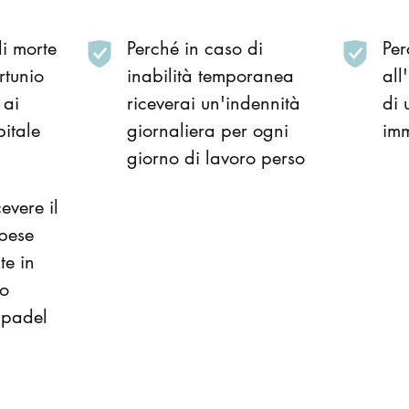
di morte
Perché in caso di
Per
rtunio
inabilità temporanea
all
 ai
riceverai un'indennità
di 
pitale
giornaliera per ogni
im
giorno di lavoro perso
evere il
spese
te in
io
 padel