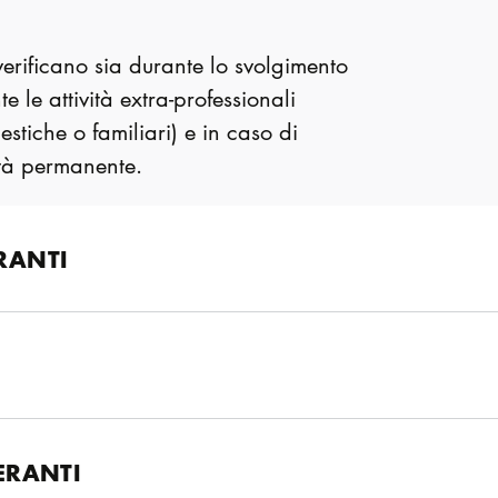
l
i verificano sia durante lo svolgimento
te le attività extra-professionali
stiche o familiari) e in caso di
ità permanente.
RANTI
ERANTI