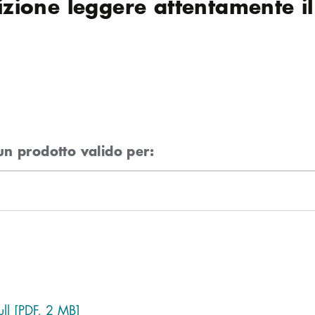
rizione leggere attentamente i
un prodotto valido per:
ull [PDF, 2 MB]