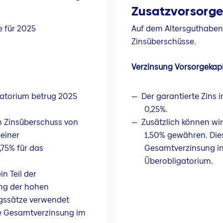
Zusatzvorsorg
e für 2025
Auf dem Altersguthaben 
Zinsüberschüsse.
Verzinsung Vorsorgekapi
gatorium betrug 2025
Der garantierte Zins
0,25%.
n Zinsüberschuss von
Zusätzlich können wi
 einer
1,50% gewähren. Dies
75% für das
Gesamtverzinsung in
Überobligatorium.
n Teil der
ung der hohen
gssätze verwendet
ie Gesamtverzinsung im