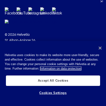
© 2026 Helvetia
St. Alban-Anlage 26
CH-4002 Basel
+41 58 280 10 00
Helvetia uses cookies to make its website more user-friendly, secure
and effective. Cookies collect information about the use of websites.
Impressum
You can change your personal cookie settings with Helvetia at any
Rechtliche Hinweise
time. Further information:
Information on data protection
Datenschutz
Cookies
Accept All Cookies
Cookies Settings