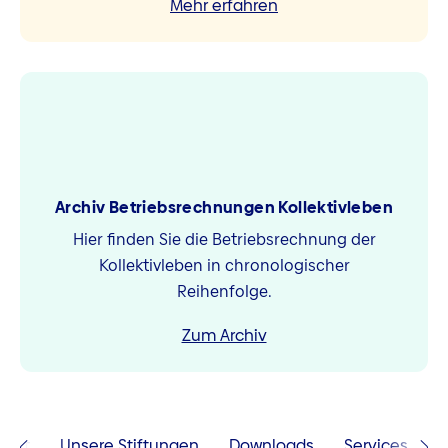
Mehr erfahren
Archiv Betriebsrechnungen Kollektivleben
Hier finden Sie die Betriebsrechnung der
Kollektivleben in chronologischer
Reihenfolge.
Zum Archiv
keit
Unsere Stiftungen
Downloads
Services
A