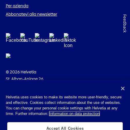
Per azienda
Abbonatevi alla newsletter
Feedback
© 2026 Helvetia
St. Alban-Anlage 26
CH-4002 Basilea
+41 58 280 10 00
Helvetia uses cookies to make its website more user-friendly, secure
and effective. Cookies collect information about the use of websites.
Impressum
You can change your personal cookie settings with Helvetia at any
Disposizioni giuridiche
time. Further information:
Information on data protection
Protezione dei dati
Cookies
Accept All Cookies