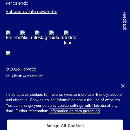
Per azienda
Abbonatevi alla newsletter
Feedback
© 2026 Helvetia
St. Alban-Anlage 26
CH-4002 Basilea
+41 58 280 10 00
Helvetia uses cookies to make its website more user-friendly, secure
and effective. Cookies collect information about the use of websites.
Impressum
You can change your personal cookie settings with Helvetia at any
Disposizioni giuridiche
time. Further information:
Information on data protection
Protezione dei dati
Cookies
Accept All Cookies