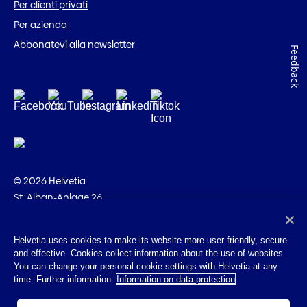
Per clienti privati
Per azienda
Abbonatevi alla newsletter
Feedback
© 2026 Helvetia
St. Alban-Anlage 26
CH-4002 Basilea
+41 58 280 10 00
Helvetia uses cookies to make its website more user-friendly, secure
and effective. Cookies collect information about the use of websites.
Impressum
You can change your personal cookie settings with Helvetia at any
Disposizioni giuridiche
time. Further information:
Information on data protection
Protezione dei dati