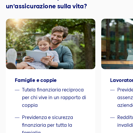
un’assicurazione sulla vita?
Famiglie e coppie
Lavorator
Tutela finanziaria reciproca
Previd
per chi vive in un rapporto di
assenz
coppia
aziend
Previdenza e sicurezza
Reddito
finanziaria per tutta la
invalid
famiglia