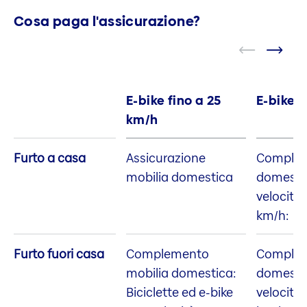
Cosa paga l'assicurazione?
E-bike fino a 25
E-bike f
km/h
Furto a casa
Assicurazione
Complem
mobilia domestica
domestic
velocità
km/h: al
Furto fuori casa
Complemento
Complem
mobilia domestica:
domestic
Biciclette ed e-bike
velocità