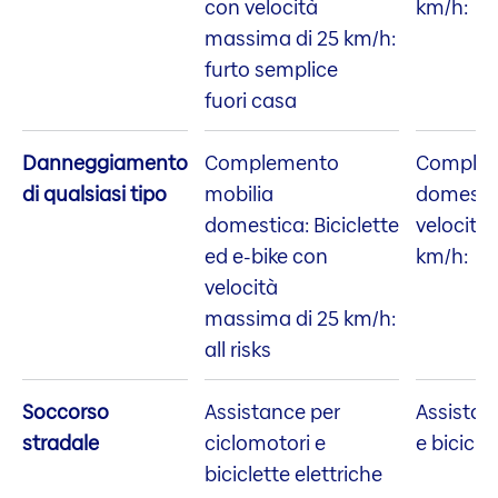
con velocità
km/h: al
massima di 25 km/h:
furto semplice
fuori casa
Danneggiamento
Complemento
Complem
di qualsiasi tipo
mobilia
domestic
domestica: Biciclette
velocità
ed e-bike con
km/h: al
velocità
massima di 25 km/h:
all risks
Soccorso
Assistance per
Assistan
stradale
ciclomotori e
e bicicle
biciclette elettriche