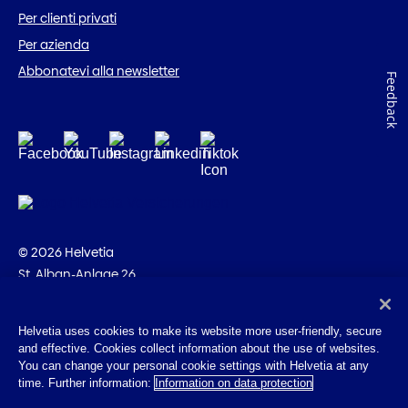
Per clienti privati
Per azienda
Abbonatevi alla newsletter
Feedback
© 2026 Helvetia
St. Alban-Anlage 26
CH-4002 Basilea
+41 58 280 10 00
Helvetia uses cookies to make its website more user-friendly, secure
and effective. Cookies collect information about the use of websites.
Impressum
You can change your personal cookie settings with Helvetia at any
Disposizioni giuridiche
time. Further information:
Information on data protection
Protezione dei dati