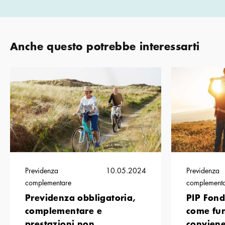
Anche questo potrebbe interessarti
Previdenza
10.05.2024
Previdenza
complementare
complement
Previdenza obbligatoria,
PIP Fond
complementare e
come fun
prestazioni non
convien