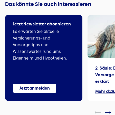
Das könnte Sie auch interessieren
Jetzt Newsletter abonnieren
Es erwarten Sie aktuelle
Versicherungs- und
Vorsorgetipps und
Wissenswertes rund ums
Eigenheim und Hypotheken.
2. Säule: 
Vorsorge 
erklärt
Jetzt anmelden
Mehr daz