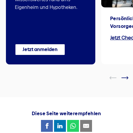
Eigenheim und Hypotheken.
Persönli
Vorsorg
Jetzt Chec
Jetzt anmelden
Diese Seite weiterempfehlen