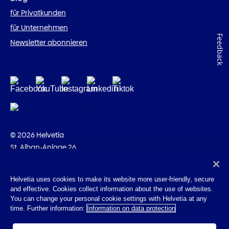
für Privatkunden
für Unternehmen
Feedback
Newsletter abonnieren
© 2026 Helvetia
St. Alban-Anlage 26
CH-4002 Basel
+41 58 280 10 00
Helvetia uses cookies to make its website more user-friendly, secure
and effective. Cookies collect information about the use of websites.
Impressum
You can change your personal cookie settings with Helvetia at any
Rechtliche Hinweise
time. Further information:
Information on data protection
Datenschutz