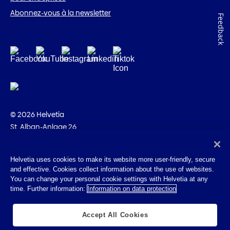
Abonnez-vous à la newsletter
Feedback
© 2026 Helvetia
St. Alban-Anlage 26
CH-4002 Bâle
+41 58 280 10 00
Helvetia uses cookies to make its website more user-friendly, secure
and effective. Cookies collect information about the use of websites.
Impressum
You can change your personal cookie settings with Helvetia at any
Indications juridiques
time. Further information:
Information on data protection
Protection des données
Cookies
Accept All Cookies