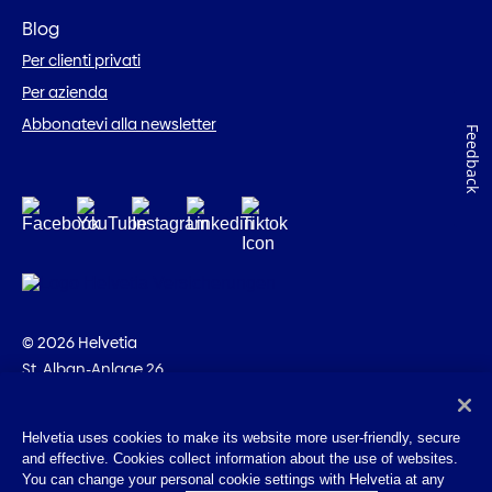
Blog
Per clienti privati
Per azienda
Abbonatevi alla newsletter
Feedback
© 2026 Helvetia
St. Alban-Anlage 26
CH-4002 Basilea
+41 58 280 10 00
Helvetia uses cookies to make its website more user-friendly, secure
and effective. Cookies collect information about the use of websites.
Impressum
You can change your personal cookie settings with Helvetia at any