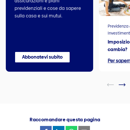
assicurazioni e piani
previdenziali e cose da sapere
sulla casa e sui mutui.
Previdenza 
Investiment
Imposizio
cambia?
Abbonatevi subito
Per sapern
Raccomandare questa pagina