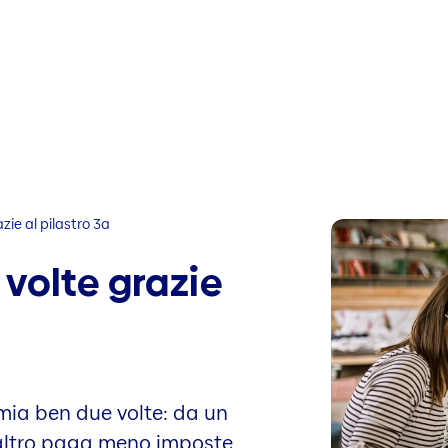
zie al pilastro 3a
volte grazie
rmia ben due volte: da un
ll’altro paga meno imposte