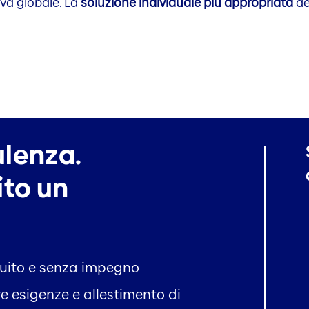
iva globale. La
soluzione individuale più appropriata
de
ulenza.
to un
tuito e senza impegno
re esigenze e allestimento di