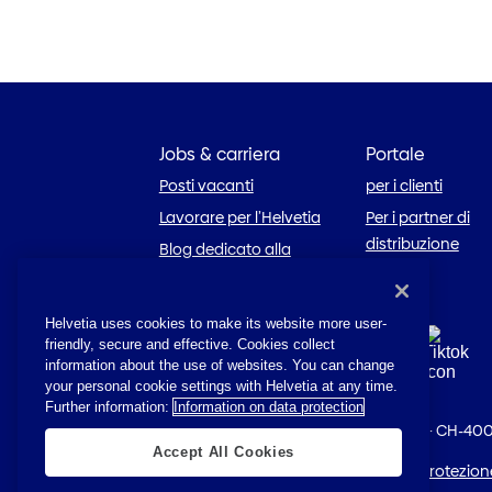
Jobs & carriera
Portale
Posti vacanti
per i clienti
Lavorare per l’Helvetia
Per i partner di
distribuzione
Blog dedicato alla
carriera
Helvetia uses cookies to make its website more user-
friendly, secure and effective. Cookies collect
information about the use of websites. You can change
your personal cookie settings with Helvetia at any time.
Further information:
Information on data protection
© 2026 Helvetia
·
St. Alban-Anlage 26
·
CH-400
Accept All Cookies
Impressum
·
Disposizioni giuridiche
·
Protezione