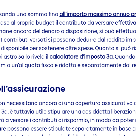
versando una somma fino
all’importo massimo annuo pre
base al proprio budget il contributo da versare effett
 rimane ancora del denaro a disposizione, si può effe
 I contributi versati si possono dedurre dal reddito imp
è disponibile per sostenere altre spese. Quanto si può
astro 3a lo rivela il
calcolatore d’imposta 3a
. Quando 
um a un’aliquota fiscale ridotta e separatamente dal re
ell’assicurazione
 non necessitano ancora di una copertura assicurativa
o 3a, è tuttavia utile stipulare una cosiddetta liberaz
erà a versare i contributi di risparmio, in modo da pote
ture possono essere stipulate separatamente in base a