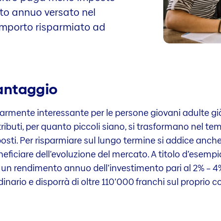
rto annuo versato nel
’importo risparmiato ad
 vantaggio
larmente interessante per le persone giovani adulte già
ibuti, per quanto piccoli siano, si trasformano nel te
posti. Per risparmiare sul lungo termine si addice anche
ficiare dell’evoluzione del mercato. A titolo d’esempio
 un rendimento annuo dell’investimento pari al 2% – 4%,
nario e disporrà di oltre 110’000 franchi sul proprio c