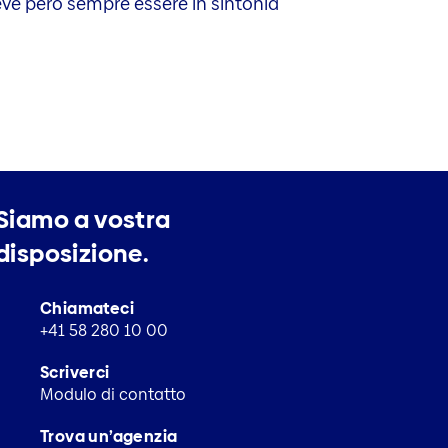
ve però sempre essere in sintonia
Siamo a vostra
disposizione.
Chiamateci
+41 58 280 10 00
Scriverci
Modulo di contatto
Trova un’agenzia