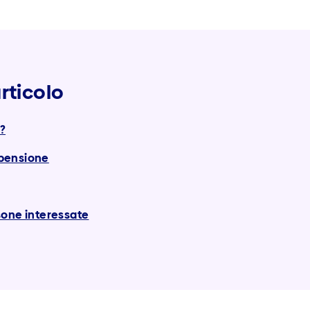
rticolo
a?
a pensione
sone interessate