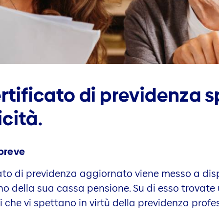
ertificato di previdenza 
cità.
 breve
ficato di previdenza aggiornato viene messo a di
nno della sua cassa pensione. Su di esso trova
i che vi spettano in virtù della previdenza profe