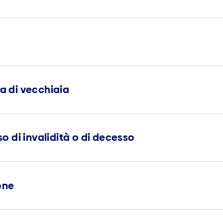
ta di vecchiaia
so di invalidità o di decesso
one