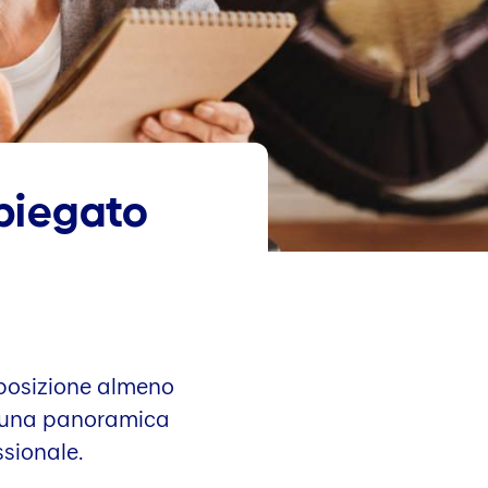
spiegato
sposizione almeno
te una panoramica
ssionale.