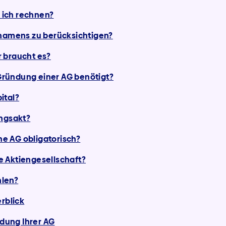
 ich rechnen?
nnamens zu berücksichtigen?
 braucht es?
ründung einer AG benötigt?
ital?
ungsakt?
ine AG obligatorisch?
 Aktiengesellschaft?
hlen?
rblick
ndung Ihrer AG