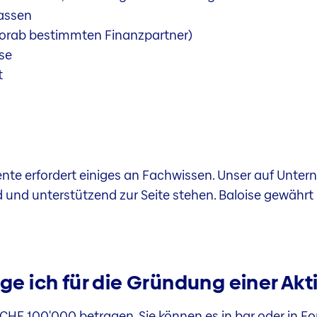
lassen
vorab bestimmten Finanzpartner)
se
t
ente erfordert einiges an Fachwissen. Unser auf Unte
und unterstützend zur Seite stehen. Baloise gewährt 
ige ich für die Gründung einer Ak
HF 100'000 betragen, Sie können es in bar oder in Fo