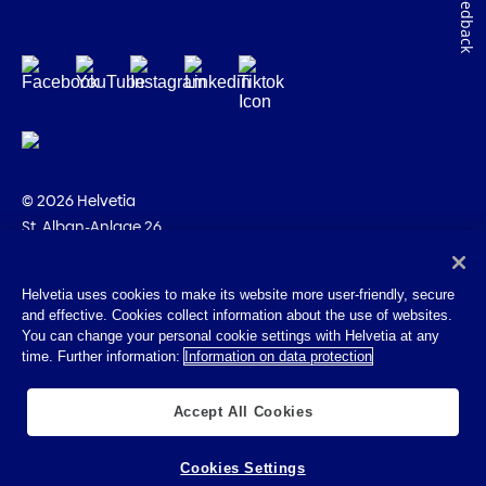
Feedback
© 2026 Helvetia
St. Alban-Anlage 26
CH-4002 Bâle
+41 58 280 10 00
Helvetia uses cookies to make its website more user-friendly, secure
and effective. Cookies collect information about the use of websites.
Impressum
You can change your personal cookie settings with Helvetia at any
Indications juridiques
time. Further information:
Information on data protection
Protection des données
Cookies
Accept All Cookies
Cookies Settings