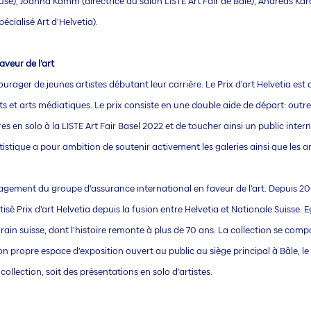
e), Joanna Kamm (directrice du salon LISTE Art Fair de Bâle), Andreas Karc
écialisé Art d’Helvetia).
veur de l’art
ourager de jeunes artistes débutant leur carrière. Le Prix d’art Helvetia es
s et arts médiatiques. Le prix consiste en une double aide de départ: outr
res en solo à la LISTE Art Fair Basel 2022 et de toucher ainsi un public inter
stique a pour ambition de soutenir activement les galeries ainsi que les art
’engagement du groupe d’assurance international en faveur de l’art. Depuis 2
aptisé Prix d’art Helvetia depuis la fusion entre Helvetia et Nationale Suisse. 
ain suisse, dont l’histoire remonte à plus de 70 ans. La collection se comp
 propre espace d’exposition ouvert au public au siège principal à Bâle, le F
ollection, soit des présentations en solo d’artistes.