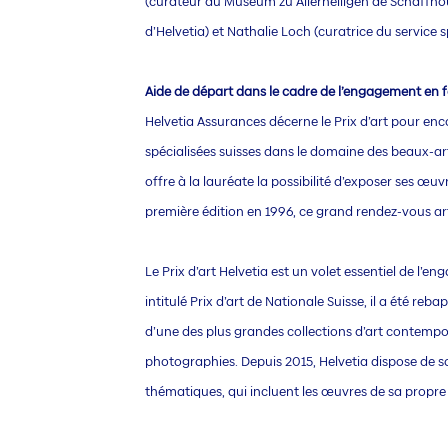
(curateur du Museum zu Allerheiligen de Schaffhous
d’Helvetia) et Nathalie Loch (curatrice du service sp
Aide de départ dans le cadre de l’engagement en fa
Helvetia Assurances décerne le Prix d’art pour enc
spécialisées suisses dans le domaine des beaux-art
offre à la lauréate la possibilité d’exposer ses œuv
première édition en 1996, ce grand rendez-vous arti
Le Prix d’art Helvetia est un volet essentiel de l
intitulé Prix d’art de Nationale Suisse, il a été reb
d’une des plus grandes collections d’art contempor
photographies. Depuis 2015, Helvetia dispose de son
thématiques, qui incluent les œuvres de sa propre c