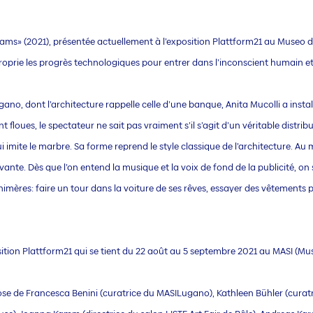
ms» (2021), présentée actuellement à l’exposition Plattform21 au Museo d’a
pproprie les progrès technologiques pour entrer dans l’inconscient humain et
ano, dont l’architecture rappelle celle d’une banque, Anita Mucolli a install
ont floues, le spectateur ne sait pas vraiment s’il s’agit d’un véritable distr
mite le marbre. Sa forme reprend le style classique de l’architecture. Au mil
nte. Dès que l’on entend la musique et la voix de fond de la publicité, on s
chimères: faire un tour dans la voiture de ses rêves, essayer des vêtements p
sition Plattform21 qui se tient du 22 août au 5 septembre 2021 au MASI (Mus
mpose de Francesca Benini (curatrice du MASILugano), Kathleen Bühler (cura