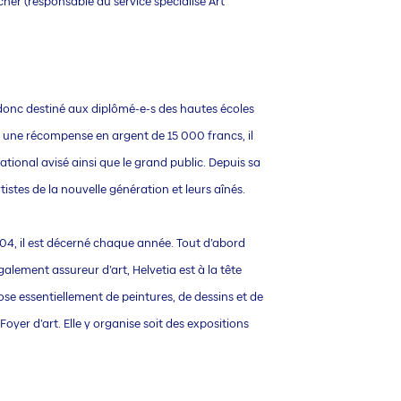
her (responsable du service spécialisé Art
t donc destiné aux diplômé-e-s des hautes écoles
e une récompense en argent de 15 000 francs, il
national avisé ainsi que le grand public. Depuis sa
istes de la nouvelle génération et leurs aînés.
004, il est décerné chaque année. Tout d’abord
Egalement assureur d’art, Helvetia est à la tête
ose essentiellement de peintures, de dessins et de
oyer d’art. Elle y organise soit des expositions