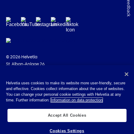
Feedback
© 2026 Helvetia
St. Alban-Anlage 26
CH-4002 Bâle
+41 58 280 10 00
Helvetia uses cookies to make its website more user-friendly, secure
and effective. Cookies collect information about the use of websites.
Impressum
You can change your personal cookie settings with Helvetia at any
Indications juridiques
time. Further information:
Information on data protection
Protection des données
Cookies
Accept All Cookies
Cookies Settings