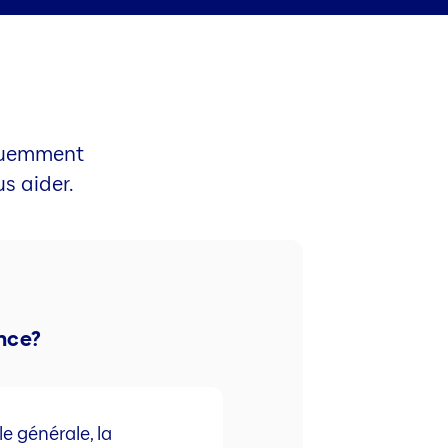
équemment
s aider.
nce?
e générale, la