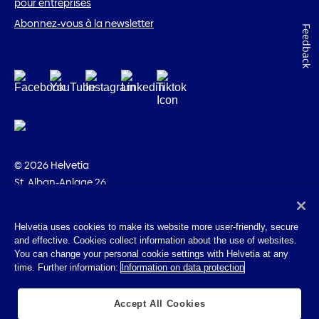
pour entreprises
Abonnez-vous à la newsletter
Feedback
© 2026 Helvetia
St. Alban-Anlage 26
CH-4002 Bâle
+41 58 280 10 00
Helvetia uses cookies to make its website more user-friendly, secure
and effective. Cookies collect information about the use of websites.
Impressum
You can change your personal cookie settings with Helvetia at any
Indications juridiques
time. Further information:
Information on data protection
Protection des données
Cookies
Accept All Cookies