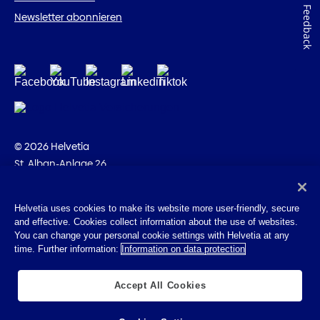
Feedback
Newsletter abonnieren
© 2026 Helvetia
St. Alban-Anlage 26
CH-4002 Basel
+41 58 280 10 00
Helvetia uses cookies to make its website more user-friendly, secure
and effective. Cookies collect information about the use of websites.
Impressum
You can change your personal cookie settings with Helvetia at any
Rechtliche Hinweise
time. Further information:
Information on data protection
Datenschutz
Cookies
Accept All Cookies