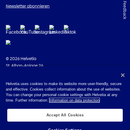
Feedback
Newsletter abonnieren
© 2026 Helvetia
St. Alban-Anlage 26
CH-4002 Basel
+41 58 280 10 00
Helvetia uses cookies to make its website more user-friendly, secure
and effective. Cookies collect information about the use of websites.
Impressum
You can change your personal cookie settings with Helvetia at any
Rechtliche Hinweise
time. Further information:
Information on data protection
Datenschutz
Cookies
Accept All Cookies