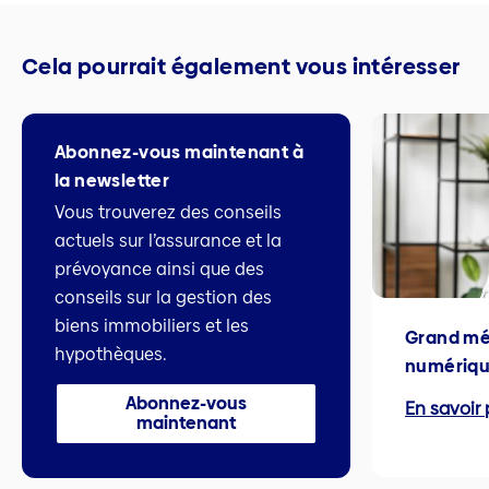
Cela pourrait également vous intéresser
Abonnez-vous maintenant à
la newsletter
Vous trouverez des conseils
actuels sur l’assurance et la
prévoyance ainsi que des
conseils sur la gestion des
biens immobiliers et les
Grand mé
hypothèques.
numériq
Abonnez-vous
En savoir 
maintenant