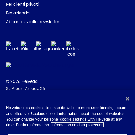
Per clienti privati
Per azienda
Abbonatevi alla newsletter
© 2026 Helvetia
St. Alban-Anlage 26
CH-4002 Basilea
+41 58 280 10 00
Helvetia uses cookies to make its website more user-friendly, secure
and effective. Cookies collect information about the use of websites.
Impressum
You can change your personal cookie settings with Helvetia at any
Disposizioni giuridiche
time. Further information:
Information on data protection
Protezione dei dati