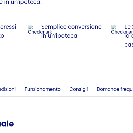
e in un’ipoteca.
eressi
Semplice conversione
Le 
to
in un’ipoteca
la 
ca
dizioni
Funzionamento
Consigli
Domande frequ
uale