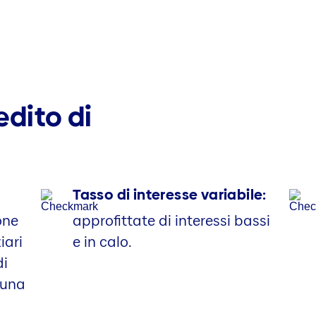
edito di
Tasso di interesse variabile:
one
approfittate di interessi bassi
iari
e in calo.
di
 una