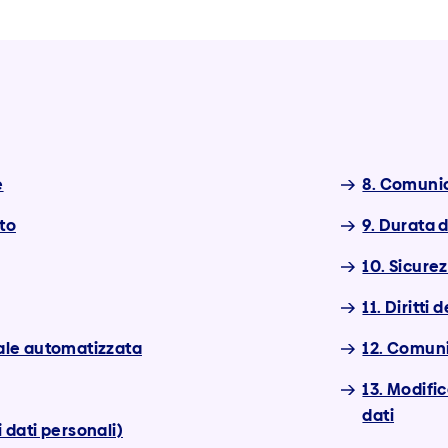
e
8. Comunic
tto
9. Durata 
10. Sicurez
11. Diritti
uale automatizzata
12. Comun
13. Modifi
dati
i dati personali)