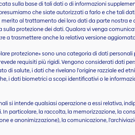
ata sulla base di tali dati o di informazioni supplement
, presumiamo che siate autorizzati a farlo e che tali dati
in merito al trattamento dei loro dati da parte nostra e
a sulla protezione dei dati. Qualora vi venga comunic
ltre a trasmettere anche la relativa versione aggiornata
olare protezione» sono una categoria di dati personali pe
evede requisiti più rigidi. Vengono considerati dati per
ato di salute, i dati che rivelano l’origine razziale ed etn
he, i dati biometrici a scopi identificativi o le informaz
ali si intende qualsiasi operazione a essi relativa, i
In particolare, la raccolta, la memorizzazione, la conser
one e anonimizzazione), la comunicazione, l’archiviazio