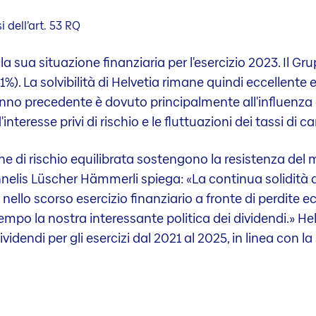
 dell’art. 53 RQ
lla sua situazione finanziaria per l'esercizio 2023. Il G
%). La solvibilità di Helvetia rimane quindi eccellente 
anno precedente è dovuto principalmente all'influenza 
'interesse privi di rischio e le fluttuazioni dei tassi di 
one di rischio equilibrata sostengono la resistenza del
elis Lüscher Hämmerli spiega: «La continua solidità del
i nello scorso esercizio finanziario a fronte di perdit
mpo la nostra interessante politica dei dividendi.» He
dividendi per gli esercizi dal 2021 al 2025, in linea con