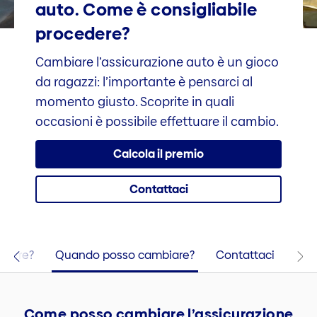
auto. Come è consigliabile
procedere?
Cambiare l’assicurazione auto è un gioco
da ragazzi: l’importante è pensarci al
momento giusto. Scoprite in quali
occasioni è possibile effettuare il cambio.
Calcola il premio
Contattaci
biare?
Quando posso cambiare?
Contattaci
Come posso cambiare l’assicurazione