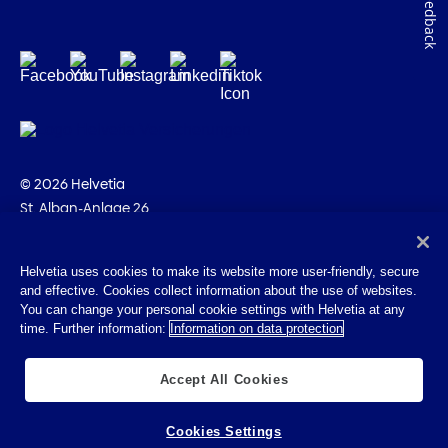
Feedback
© 2026 Helvetia
St. Alban-Anlage 26
CH-4002 Basilea
+41 58 280 10 00
Helvetia uses cookies to make its website more user-friendly, secure
and effective. Cookies collect information about the use of websites.
Impressum
You can change your personal cookie settings with Helvetia at any
Disposizioni giuridiche
time. Further information:
Information on data protection
Protezione dei dati
Cookies
Accept All Cookies
Cookies Settings