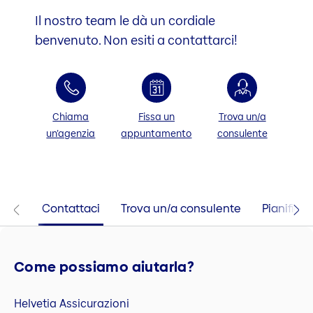
Il nostro team le dà un cordiale
benvenuto. Non esiti a contattarci!
Chiama
Fissa un
Trova un/a
un’agenzia
appuntamento
consulente
Contattaci
Trova un/a consulente
Pianifica l
Come possiamo aiutarla?
Helvetia Assicurazioni