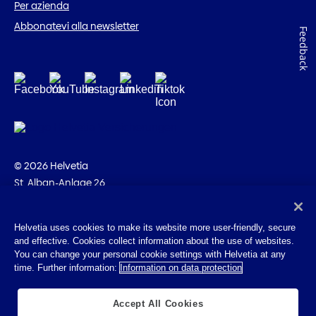
Per azienda
Abbonatevi alla newsletter
Feedback
© 2026 Helvetia
St. Alban-Anlage 26
CH-4002 Basilea
+41 58 280 10 00
Helvetia uses cookies to make its website more user-friendly, secure
and effective. Cookies collect information about the use of websites.
Impressum
You can change your personal cookie settings with Helvetia at any
Disposizioni giuridiche
time. Further information:
Information on data protection
Protezione dei dati
Cookies
Accept All Cookies