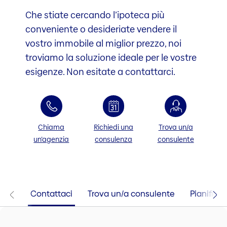
Che stiate cercando l’ipoteca più
conveniente o desideriate vendere il
vostro immobile al miglior prezzo, noi
troviamo la soluzione ideale per le vostre
esigenze. Non esitate a contattarci.
Chiama
Richiedi una
Trova un/a
un’agenzia
consulenza
consulente
Contattaci
Trova un/a consulente
Pianifica l