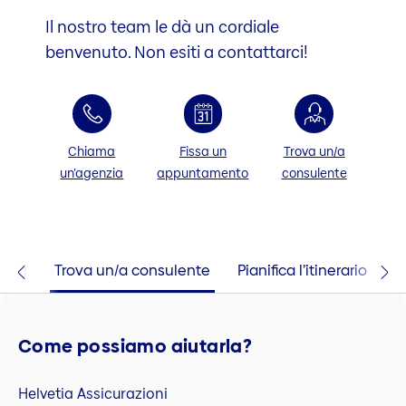
Il nostro team le dà un cordiale
benvenuto. Non esiti a contattarci!
Chiama
Fissa un
Trova un/a
un’agenzia
appuntamento
consulente
taci
Trova un/a consulente
Pianifica l’itinerario
Come possiamo aiutarla?
Helvetia Assicurazioni