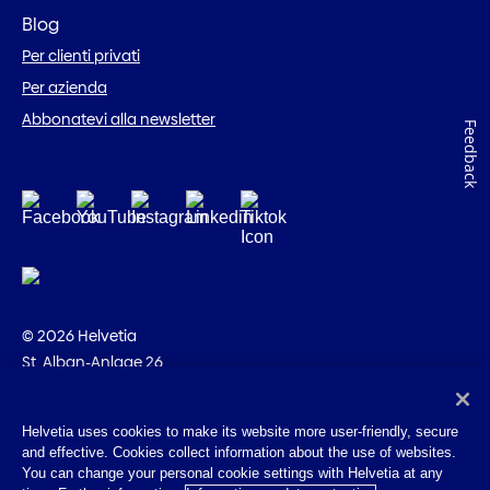
Blog
Per clienti privati
Per azienda
Abbonatevi alla newsletter
Feedback
© 2026 Helvetia
St. Alban-Anlage 26
CH-4002 Basilea
+41 58 280 10 00
Helvetia uses cookies to make its website more user-friendly, secure
and effective. Cookies collect information about the use of websites.
Impressum
You can change your personal cookie settings with Helvetia at any
Disposizioni giuridiche