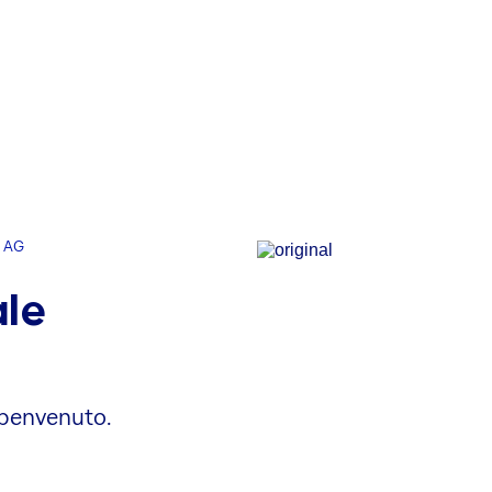
h AG
ale
 benvenuto.