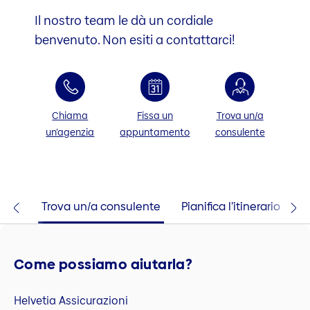
Il nostro team le dà un cordiale
benvenuto. Non esiti a contattarci!
Chiama
Fissa un
Trova un/a
un’agenzia
appuntamento
consulente
taci
Trova un/a consulente
Pianifica l’itinerario
Come possiamo aiutarla?
Helvetia Assicurazioni