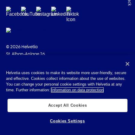
© 2026 Helvetia
St. Alban-Anlage 26
CH-4002 Basilea
+41 58 280 10 00
Helvetia uses cookies to make its website more user-friendly, secure
and effective. Cookies collect information about the use of websites.
Impressum
You can change your personal cookie settings with Helvetia at any
Disposizioni giuridiche
time. Further information:
Information on data protection
Protezione dei dati
Cookies
Accept All Cookies
Cookies Settings