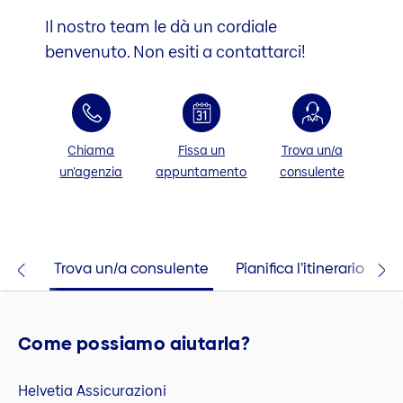
Il nostro team le dà un cordiale
benvenuto. Non esiti a contattarci!
Chiama
Fissa un
Trova un/a
un’agenzia
appuntamento
consulente
taci
Trova un/a consulente
Pianifica l’itinerario
Come possiamo aiutarla?
Helvetia Assicurazioni