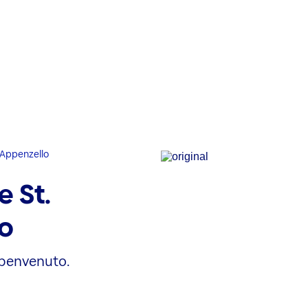
-Appenzello
 St.
o
 benvenuto.