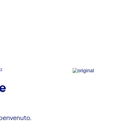
iz
e
 benvenuto.