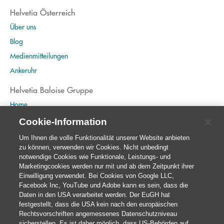
Helvetia Österreich
Über uns
Blog
Medienmitteilungen
Ankeruhr
Helvetia Baloise Gruppe
Home
Publikationen
Cookie-Information
Nachhaltigkeit
Um Ihnen die volle Funktionalität unserer Website anbieten
zu können, verwenden wir Cookies. Nicht unbedingt
notwendige Cookies wie Funktionale, Leistungs- und
Marketingcookies werden nur mit und ab dem Zeitpunkt ihrer
Einwilligung verwendet. Bei Cookies von Google LLC,
Facebook Inc, YouTube und Adobe kann es sein, dass die
Daten in den USA verarbeitet werden. Der EuGH hat
festgestellt, dass die USA kein nach den europäischen
Rechtsvorschriften angemessenes Datenschutzniveau
sicherstellen. Es ist daher möglich, dass US-Behörden auf