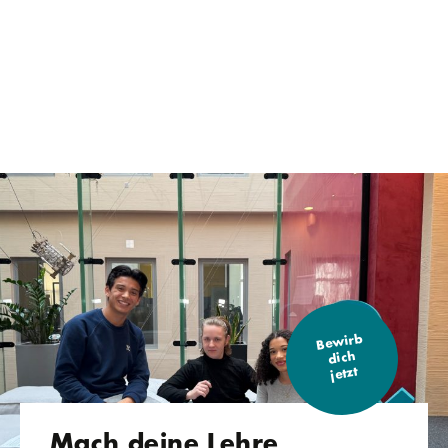
Bewirb
dich
jetzt
Mach deine Lehre