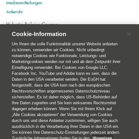
Medienmitteilungen
Ankeruhr
Helvetia Baloise Gruppe
Home
Cookie-Information
Publikationen
Um Ihnen die volle Funktionalität unserer Website anbieten
zu können, verwenden wir Cookies. Nicht unbedingt
Nachhaltigkeit
notwendige Cookies wie Funktionale, Leistungs- und
Marketingcookies werden nur mit und ab dem Zeitpunkt ihrer
Einwilligung verwendet. Bei Cookies von Google LLC,
Facebook Inc, YouTube und Adobe kann es sein, dass die
Daten in den USA verarbeitet werden. Der EuGH hat
festgestellt, dass die USA kein nach den europäischen
Rechtsvorschriften angemessenes Datenschutzniveau
sicherstellen. Es ist daher möglich, dass US-Behörden auf
Ihre Daten zugreifen und Sie kein wirksames Rechtsmittel
dagegen erheben können. Wenn Sie mit Ihrem Klick auf
„Alle Cookies akzeptieren“ der Verwendung von Cookies
© 2026 Helvetia Versicherungen AG
durch uns und diese Anbieter zustimmen, willigen Sie auch
Hoher Markt 10-11
ausdrücklich in die Verarbeitung Ihrer Daten in den USA ein.
1010 Wien
Sie können Ihre Datenschutz-Einstellungen jederzeit ändern.
+43 50 222-1000
Zusätzliche Informationen finden Sie in den
Hinweisen