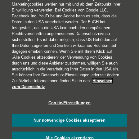
Marketingcookies werden nur mit und ab dem Zeitpunkt ihrer
Einwilligung verwendet. Bei Cookies von Google LLC,
Facebook Inc, YouTube und Adobe kann es sein, dass die
Daten in den USA verarbeitet werden. Der EuGH hat
festgestellt, dass die USA kein nach den europäischen
Rechtsvorschriften angemessenes Datenschutzniveau
sicherstellen. Es ist daher möglich, dass US-Behörden auf
Ihre Daten zugreifen und Sie kein wirksames Rechtsmittel
© 2026 Helvetia Versicherungen AG
dagegen erheben können. Wenn Sie mit Ihrem Klick auf
Hoher Markt 10-11
„Alle Cookies akzeptieren“ der Verwendung von Cookies
durch uns und diese Anbieter zustimmen, willigen Sie auch
1010 Wien
ausdrücklich in die Verarbeitung Ihrer Daten in den USA ein.
+43 50 222-1000
Sie können Ihre Datenschutz-Einstellungen jederzeit ändern.
Impressum
Zusätzliche Informationen finden Sie in den
Hinweisen
zum Datenschutz
.
Rechtliche Hinweise
Datenschutz
Cookie-Einstellungen
Barrierefreiheit
Cookies
Nur notwendige Cookies akzeptieren
Alle Cookies akzeptieren