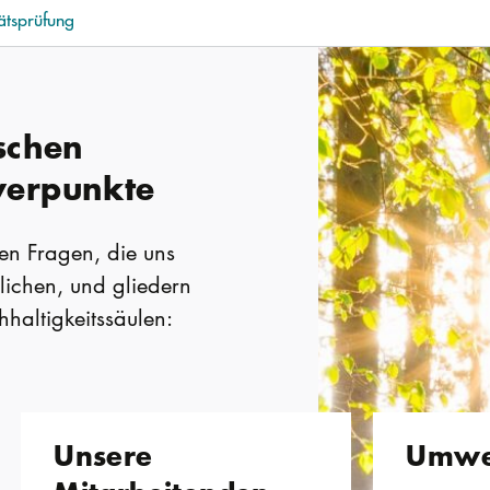
ätsprüfung
ischen
werpunkte
len Fragen, die uns
ichen, und gliedern
hhaltigkeitssäulen:
Unsere
Umwe