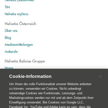
TIM
Helvetia myDocs
Helvetia Österreich
Über uns
Blog
Medienmitteilungen
Ankeruhr
Helvetia Baloise Gruppe
Home
Publikationen
Cookie-Information
Nachhaltigkeit
Um Ihnen die volle Funktionalität unserer Website anbieten
zu können, verwenden wir Cookies. Nicht unbedingt
notwendige Cookies wie Funktionale, Leistungs- und
Marketingcookies werden nur mit und ab dem Zeitpunkt ihrer
Einwilligung verwendet. Bei Cookies von Google LLC,
Facebook Inc, YouTube und Adobe kann es sein, dass die