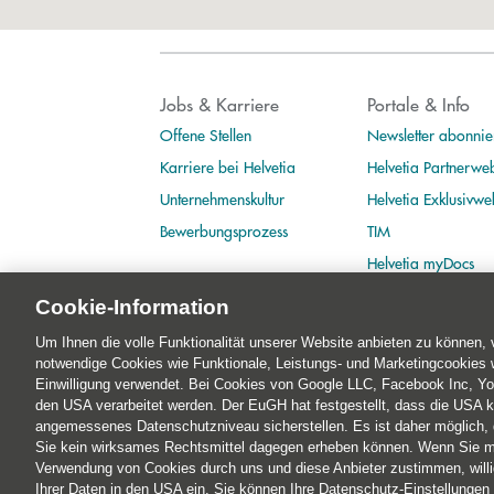
Jobs & Karriere
Portale & Info
Offene Stellen
Newsletter abonnie
Karriere bei Helvetia
Helvetia Partnerwe
Unternehmenskultur
Helvetia Exklusivwe
Bewerbungsprozess
TIM
Helvetia myDocs
Cookie-Information
Um Ihnen die volle Funktionalität unserer Website anbieten zu können,
notwendige Cookies wie Funktionale, Leistungs- und Marketingcookies w
Einwilligung verwendet. Bei Cookies von Google LLC, Facebook Inc, Y
© 2026 Helvetia Versicherungen AG
·
Hoher Mark
den USA verarbeitet werden. Der EuGH hat festgestellt, dass die USA 
angemessenes Datenschutzniveau sicherstellen. Es ist daher möglich,
Impressum
·
Rechtliche Hinweise
·
Datenschutz
·
Bar
Sie kein wirksames Rechtsmittel dagegen erheben können. Wenn Sie mit
Verwendung von Cookies durch uns und diese Anbieter zustimmen, willig
Ihrer Daten in den USA ein. Sie können Ihre Datenschutz-Einstellungen 