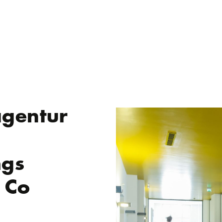
agentur
ngs
 Co