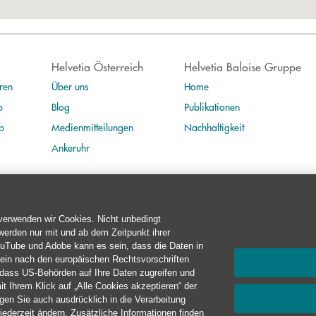
Helvetia Österreich
Helvetia Baloise Gruppe
ren
Über uns
Home
b
Blog
Publikationen
b
Medienmitteilungen
Nachhaltigkeit
Ankeruhr
 verwenden wir Cookies. Nicht unbedingt
erden nur mit und ab dem Zeitpunkt ihrer
ouTube und Adobe kann es sein, dass die Daten in
t 10-11
·
1010 Wien
·
+43 50 222-1000
kein nach den europäischen Rechtsvorschriften
 dass US-Behörden auf Ihre Daten zugreifen und
rierefreiheit
·
Cookies
 Ihrem Klick auf „Alle Cookies akzeptieren“ der
en Sie auch ausdrücklich in die Verarbeitung
jederzeit ändern. Zusätzliche Informationen finden