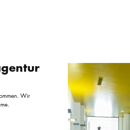
agentur
lkommen. Wir
hme.