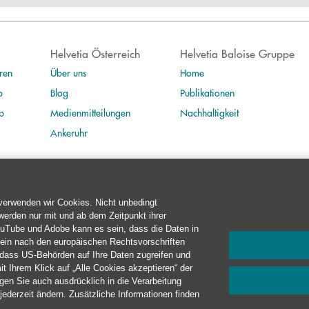
Helvetia Österreich
Helvetia Baloise Gruppe
ren
Über uns
Home
b
Blog
Publikationen
b
Medienmitteilungen
Nachhaltigkeit
Ankeruhr
 verwenden wir Cookies. Nicht unbedingt
erden nur mit und ab dem Zeitpunkt ihrer
ouTube und Adobe kann es sein, dass die Daten in
t 10-11
·
1010 Wien
·
+43 50 222-1000
kein nach den europäischen Rechtsvorschriften
 dass US-Behörden auf Ihre Daten zugreifen und
rierefreiheit
·
Cookies
 Ihrem Klick auf „Alle Cookies akzeptieren“ der
en Sie auch ausdrücklich in die Verarbeitung
jederzeit ändern. Zusätzliche Informationen finden