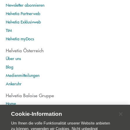
Newsletter abonnieren
Helvetia Partnerweb
Helvetia Exklusivweb
TIM
Helvetia myDocs
Helvetia Österreich
Über uns
Blog
Medienmitteilungen
Ankeruhr
Helvetia Baloise Gruppe
Home
Publikationen
Cookie-Information
Nachhaltigkeit
Um Ihnen die volle Funktionalität unserer Website anbieten
zu können, verwenden wir Cookies. Nicht unbedingt