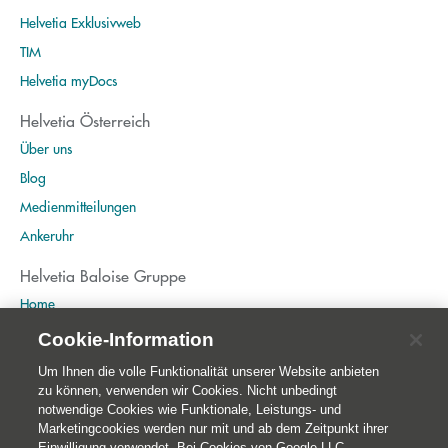
Helvetia Exklusivweb
TIM
Helvetia myDocs
Helvetia Österreich
Über uns
Blog
Medienmitteilungen
Ankeruhr
Helvetia Baloise Gruppe
Home
Publikationen
Cookie-Information
Nachhaltigkeit
Um Ihnen die volle Funktionalität unserer Website anbieten
zu können, verwenden wir Cookies. Nicht unbedingt
notwendige Cookies wie Funktionale, Leistungs- und
Marketingcookies werden nur mit und ab dem Zeitpunkt ihrer
Einwilligung verwendet. Bei Cookies von Google LLC,